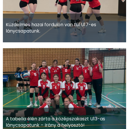
Küzdelmes hazai fordulón van túl U17-es
lánycsapatunk.
A tabella élén zárta a középszakaszt U13-as
lánycsapatunk – Irány a helyosztó!