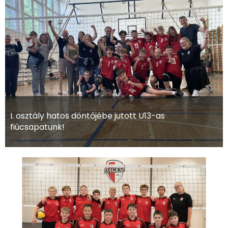
I. osztály hatos döntőjébe jutott U13-as
fiúcsapatunk!