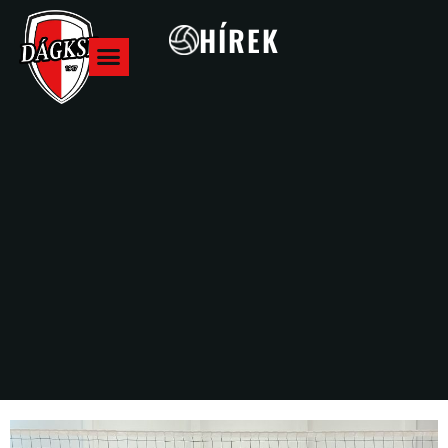
HÍREK
Hazai meccsek