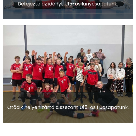
Befejezte az idényt U15-ös lánycsapatunk.
Ötödik helyen zárta a szezont U15-ös fiúcsapatunk.