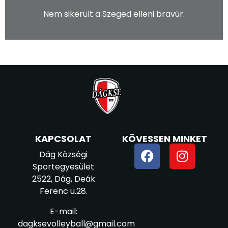
Nem sikerült a Szeged elleni bravúr.
KAPCSOLAT
KÖVESSEN MINKET
Dág Községi
Sportegyesület
2522, Dág, Deák
Ferenc u.28.
E-mail:
dagksevolleyball@gmail.com