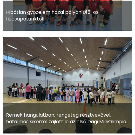
Hibátlan győzelem hazai pályán U15-ös
fiúcsapatunktól!
Remek hangulatban, rengeteg résztvevővel,
hatalmas sikerrel zajlott le az első Dági MiniOlimpia.