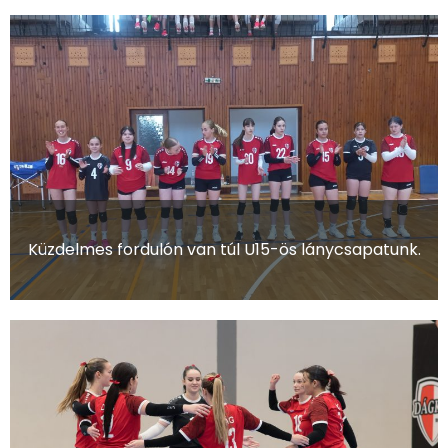
Küzdelmes fordulón van túl U15-ös lánycsapatunk.