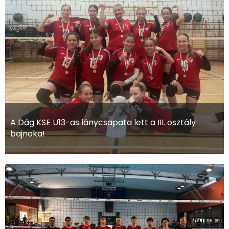
A Dág KSE U13-as lánycsapata lett a III. osztály
bajnoka!