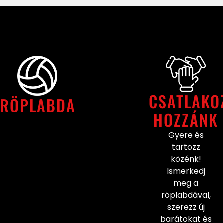
CSATLAKO
RÖPLABDA
HOZZÁNK
Gyere és
tartozz
közénk!
Ismerkedj
meg a
röplabdával,
szerezz új
barátokat és