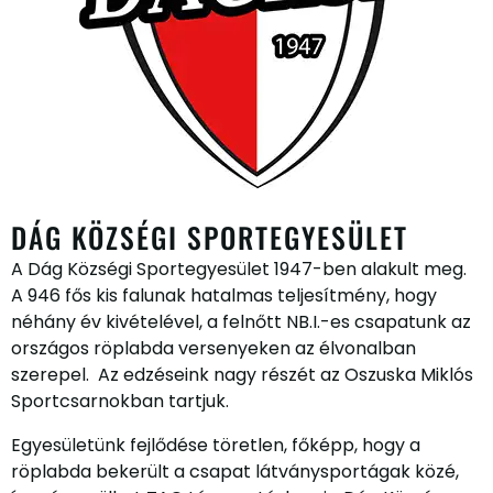
DÁG KÖZSÉGI SPORTEGYESÜLET
A Dág Községi Sportegyesület 1947-ben alakult meg.
A 946 fős kis falunak hatalmas teljesítmény, hogy
néhány év kivételével, a felnőtt NB.I.-es csapatunk az
országos röplabda versenyeken az élvonalban
szerepel. Az edzéseink nagy részét az Oszuska Miklós
Sportcsarnokban tartjuk.
Egyesületünk fejlődése töretlen, főképp, hogy a
röplabda bekerült a csapat látványsportágak közé,