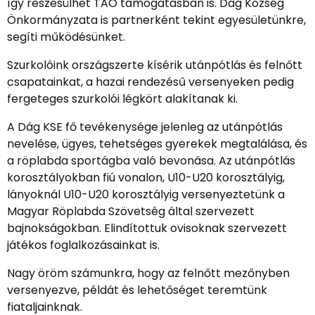
így részesülhet TAO támogatásban is. Dág Község
Önkormányzata is partnerként tekint egyesületünkre,
segíti működésünket.
Szurkolóink országszerte kísérik utánpótlás és felnőtt
csapatainkat, a hazai rendezésű versenyeken pedig
fergeteges szurkolói légkört alakítanak ki.
A Dág KSE fő tevékenysége jelenleg az utánpótlás
nevelése, ügyes, tehetséges gyerekek megtalálása, és
a röplabda sportágba való bevonása. Az utánpótlás
korosztályokban fiú vonalon, U10-U20 korosztályig,
lányoknál U10-U20 korosztályig versenyeztetünk a
Magyar Röplabda Szövetség által szervezett
bajnokságokban. Elindítottuk ovisoknak szervezett
játékos foglalkozásainkat is.
Nagy öröm számunkra, hogy az felnőtt mezőnyben
versenyezve, példát és lehetőséget teremtünk
fiataljainknak.