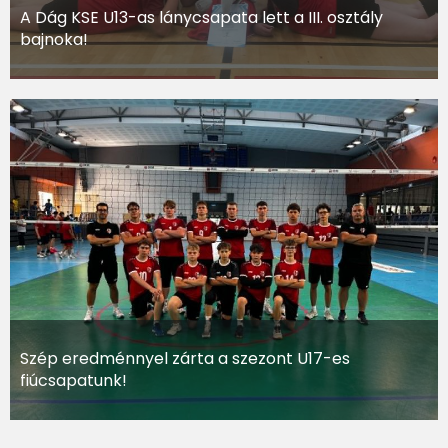
A Dág KSE U13-as lánycsapata lett a III. osztály
bajnoka!
Szép eredménnyel zárta a szezont U17-es
fiúcsapatunk!