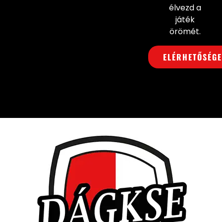
élvezd a
játék
örömét.
ELÉRHETŐSÉG