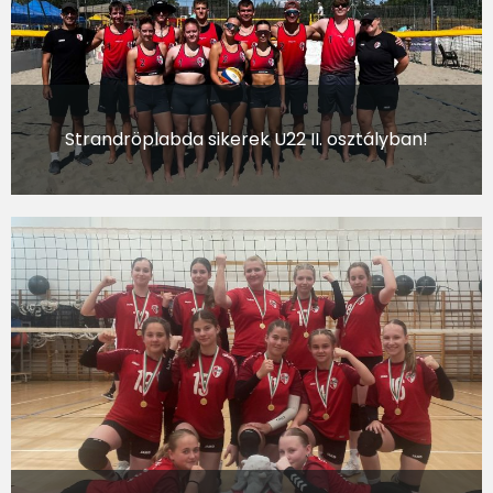
Strandröplabda sikerek U22 II. osztályban!