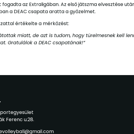
ogadta az Extraligában. Az első játszma elvesztése utá
ányban a DEAC csapata aratta a győzelmet.
zattal értékelte a mérkőzést:
látottak miatt, de azt is tudom, hogy türelmesnek kell le
nkat. Gratulálok a DEAC csapatának!”
T
Sportegyesület
ák Ferenc u.28.
sevolleyball@gmail.com