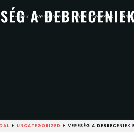
SÉG A DEBRECENIEK
Hírek
Versenyek
Hazai meccsek
Galé
DAL
UNCATEGORIZED
VERESÉG A DEBRECENIEK E