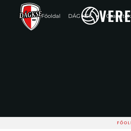
VERE
Főoldal
DÁG KSE
Csapatok
FŐOL