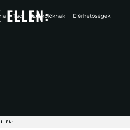
 ELLEN:
ria
Tao
Szurkolóknak
Elérhetőségek
LLEN: