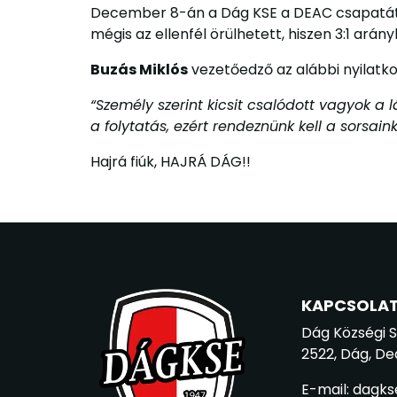
December 8-án a Dág KSE a DEAC csapatát f
mégis az ellenfél örülhetett, hiszen 3:1 ar
Buzás Miklós
vezetőedző az alábbi nyilatko
“Személy szerint kicsit csalódott vagyok a 
a folytatás, ezért rendeznünk kell a sorsai
Hajrá fiúk, HAJRÁ DÁG!!
KAPCSOLA
Dág Községi 
2522, Dág, De
E-mail: dagk