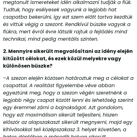
megtanult ismereteket idén alkalmazni tudják a fiúk.
Tudtuk, hogy esélyesek vagyunk a legjobb hat
csapatba bekerülni, így ezt szem előtt tartva kezdtük
és vittük végig a szezont. Rendkívül büszke vagyok a
fiúkra, mert évről évre látszik rajtuk a fejlődés mind
technikai, mind pedig mentális szinten.
2. Mennyire sikerült megvalósítani az idény elején
kitűzött célokat, és ezek közül melyekre vagy
különösen büszke?
–
A szezon elején közösen határoztuk meg a célokat a
csapattal. A realitást figyelembe véve abban
egyeztünk meg, hogy a szezon végén szeretnénk a
legjobb négy csapat között lenni és lehetőség szerint
egy éremmel zárni a bajnokságot. Azt gondolom,
hogy ezt maximálisan sikerült teljesíteni, hiszen
először az alapszakaszt sikerült megnyerni, majd egy
kihívásokkal teli középszakasz 3. helyet követően, a
hatos döntőben a második helyen sikerült