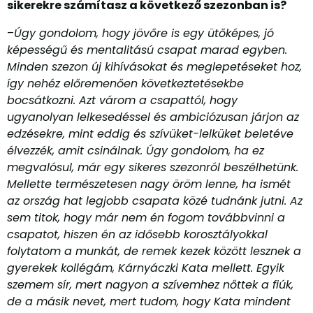
sikerekre számítasz a következő szezonban is?
–
Úgy gondolom, hogy jövőre is egy ütőképes, jó
képességű és mentalitású csapat marad egyben.
Minden szezon új kihívásokat és meglepetéseket hoz,
így nehéz előremenően következtetésekbe
bocsátkozni. Azt várom a csapattól, hogy
ugyanolyan lelkesedéssel és ambiciózusan járjon az
edzésekre, mint eddig és szívüket-lelküket beletéve
élvezzék, amit csinálnak. Úgy gondolom, ha ez
megvalósul, már egy sikeres szezonról beszélhetünk.
Mellette természetesen nagy öröm lenne, ha ismét
az ország hat legjobb csapata közé tudnánk jutni. Az
sem titok, hogy már nem én fogom továbbvinni a
csapatot, hiszen én az idősebb korosztályokkal
folytatom a munkát, de remek kezek között lesznek a
gyerekek kollégám, Kárnyáczki Kata mellett. Egyik
szemem sír, mert nagyon a szívemhez nőttek a fiúk,
de a másik nevet, mert tudom, hogy Kata mindent