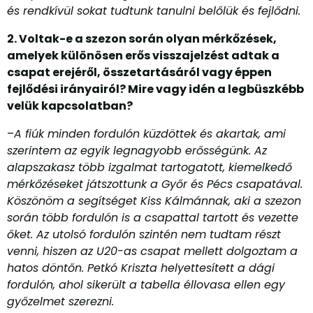
és rendkívül sokat tudtunk tanulni belőlük és fejlődni.
2. Voltak-e a szezon során olyan mérkőzések,
amelyek különösen erős visszajelzést adtak a
csapat erejéről, összetartásáról vagy éppen
fejlődési irányairól? Mire vagy idén a legbüszkébb
velük kapcsolatban?
–
A fiúk minden fordulón küzdöttek és akartak, ami
szerintem az egyik legnagyobb erősségünk. Az
alapszakasz több izgalmat tartogatott, kiemelkedő
mérkőzéseket játszottunk a Győr és Pécs csapatával.
Köszönöm a segítséget Kiss Kálmánnak, aki a szezon
során több fordulón is a csapattal tartott és vezette
őket. Az utolsó fordulón szintén nem tudtam részt
venni, hiszen az U20-as csapat mellett dolgoztam a
hatos döntőn. Petkó Kriszta helyettesített a dági
fordulón, ahol sikerült a tabella éllovasa ellen egy
győzelmet szerezni.