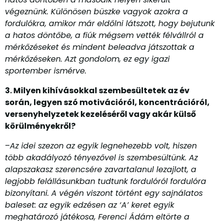
végeznünk. Különösen büszke vagyok azokra a
fordulókra, amikor már eldőlni látszott, hogy bejutunk
a hatos döntőbe, a fiúk mégsem vették félvállról a
mérkőzéseket és mindent beleadva játszottak a
mérkőzéseken. Azt gondolom, ez egy igazi
sportember ismérve.
3. Milyen kihívásokkal szembesültetek az év
során, legyen szó motivációról, koncentrációról,
versenyhelyzetek kezeléséről vagy akár külső
körülményekről?
–
Az idei szezon az egyik legnehezebb volt, hiszen
több akadályozó tényezővel is szembesültünk. Az
alapszakasz szerencsére zavartalanul lezajlott, a
legjobb felállásunkban tudtunk fordulóról fordulóra
bizonyítani. A végén viszont történt egy sajnálatos
baleset: az egyik edzésen az ‘A’ keret egyik
meghatározó játékosa, Ferenci Ádám eltörte a