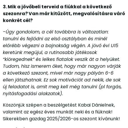
3. Mik a jövőbeli terveid a fiúkkal a következő
szezonra? Van már kitűzött, megvalósításra váró
konkrét cél?
–
Úgy gondolom, a cél továbbra is változatlan:
tanulni és fejlődni az első osztályban és minél
előrébb végezni a bajnokság végén. A jövő évi U15
keretünk megújul, a rutinosabb játékosok
“kiöregednek” és lelkes fiatalok veszik át a helyüket.
Tudom, hisz ismerem őket, hogy már nagyon várják
a következő szezont, mivel már nagy pályán 6-6
ellen játszhatnak. Ez sok motivációt ad nekik, de sok
új feladatot is, amit meg kell még tanulni (pl forgás,
nyitásfogadási alakzatok).
Köszönjük szépen a beszélgetést Kabai Dánielnek,
valamint az egész éves munkát neki és a fiúknak!
Sikerekben gazdag 2025/2026-os szezont kívánunk!