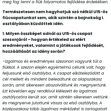
meg fog tenni a fiúk folyamatos fejlődése érdekében.
Természetesen nem hagyhatjuk szó nélkül U15-ös
fiúcsapatunkat sem, akik szintén a bajnokság I.
osztályában küzdöttek idén.
1. Milyen összképet adnál az U15-ös csapat
szezonjáról – hogyan értékeled az elért
eredményeket, valamint a játékosok fejlődését,
hozzáállását az idény során?
–
Izgalmas és eredményes szezonon vagyunk túl a
fiúkkal. A szezon elején egyértelmű célunk volt, hogy
feljussunk első osztályba. A csapat elköteleződött a
cél mellett és mindent beleadtunk az alapszakasz
során, amit sikeresen abszolváltunk és megnyertünk.
Ezt követően egy rendkívül kiélezett és izgalmas
osztályozóra került sor, amit szintén sikeresen vettünk
és megnyerve jutottunk vissza az első osztályba. A
középszakasz több izgalmas mérkőzést is tartogatott