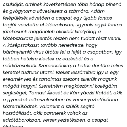
csuklóját, aminek következtében több hónap pihenő
és gyógytorna következett a számára. Ádám
felépülését követően a csapat egy újabb fontos
tagját vesztette el időszakosan, ugyanis egyik fontos
játékosunk magánéleti okokból kifolyólag a
középszakasz jelentős részén nem tudott részt venni.
A középszakaszt tovább nehezítette, hogy
bárányhimlő vírus ütötte fel a fejét a csapatban, így
többen hetekre kiestek az edzésből és a
mérkőzésekből. Szerencsénkre, a hatos döntőre teljes
kerettel tudtunk utazni. Ezeket leszámítva így is egy
eredményes és tartalmas szezont sikerült magunk
mögött hagyni. Szeretném megköszönni kollégáim
segítséget, Tamasi Ákosét és Kárnyáczki Katáét, akik
a gyerekek felkészülésében és versenyeztetésében
közreműködtek. Valamint a szülők segítő
hozzáállását, akik partnerek voltak az
edzőtáborokban, versenyeztetésben, a csapat
életében.