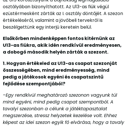
osztályában bizonyíthatott. Az U13-as fiúk végül
ezüstérmesként zárták az I. osztály döntőjét. A szezon
értékeléséről, valamint a jövőbeli tervekről is
beszélgettünk egy interjú keretein belül.
Elsőkörben mindenképpen fontos kitérnünk az
U13-as fiúkra, akik idén rendkívül eredményesen,
a dobogó második helyén zárták a szezont.
1. Hogyan értékeled az U13-as csapat szezonját
összességében, mind eredményesség, mind
pedig a játékosok egyéni és csapatszintű
fejlődése szempontjából?
–
Egy rendkívül meghatározó szezonon vagyunk túl
mind egyéni, mind pedig csapat szempontból. A
tavalyi szezonban a célunk a játéktapasztalat
megszerzése, stressz helyzetek kezelése volt. Ehhez
képest az idei szezon egyik fő elvárása, hogy a tavaly