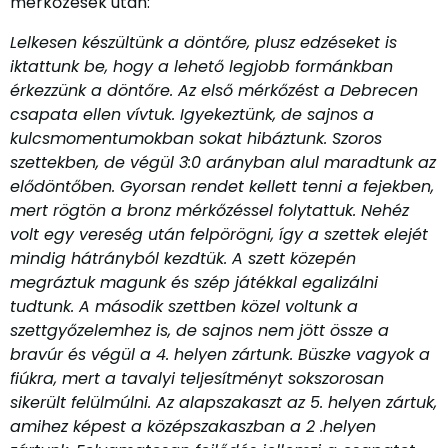
mérkőzések után:
Lelkesen készültünk a döntőre, plusz edzéseket is
iktattunk be, hogy a lehető legjobb formánkban
érkezzünk a döntőre. Az első mérkőzést a Debrecen
csapata ellen vívtuk. Igyekeztünk, de sajnos a
kulcsmomentumokban sokat hibáztunk. Szoros
szettekben, de végül 3:0 arányban alul maradtunk az
elődöntőben. Gyorsan rendet kellett tenni a fejekben,
mert rögtön a bronz mérkőzéssel folytattuk. Nehéz
volt egy vereség után felpörögni, így a szettek elejét
mindig hátrányból kezdtük. A szett közepén
megráztuk magunk és szép játékkal egalizálni
tudtunk. A második szettben közel voltunk a
szettgyőzelemhez is, de sajnos nem jött össze a
bravúr és végül a 4. helyen zártunk. Büszke vagyok a
fiúkra, mert a tavalyi teljesítményt sokszorosan
sikerült felülmúlni. Az alapszakaszt az 5. helyen zártuk,
amihez képest a középszakaszban a 2 .helyen