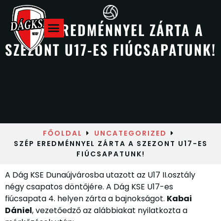
SZÉP EREDMÉNNYEL ZÁRTA A
SZEZONT U17-ES FIÚCSAPATUNK!
Hazai meccsek
FŐOLDAL
UNCATEGORIZED
SZÉP EREDMÉNNYEL ZÁRTA A SZEZONT U17-ES
FIÚCSAPATUNK!
A Dág KSE Dunaújvárosba utazott az U17 II.osztály
négy csapatos döntőjére. A Dág KSE U17-es
fiúcsapata 4. helyen zárta a bajnokságot.
Kabai
Dániel
, vezetőedző az alábbiakat nyilatkozta a