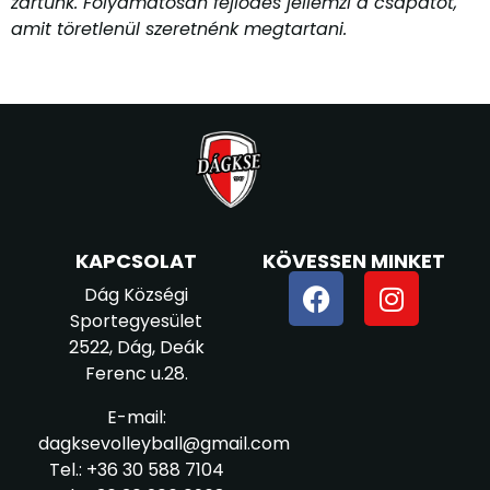
zártunk. Folyamatosan fejlődés jellemzi a csapatot,
amit töretlenül szeretnénk megtartani.
KAPCSOLAT
KÖVESSEN MINKET
Dág Községi
Sportegyesület
2522, Dág, Deák
Ferenc u.28.
E-mail:
dagksevolleyball@gmail.com
Tel.: +36 30 588 7104