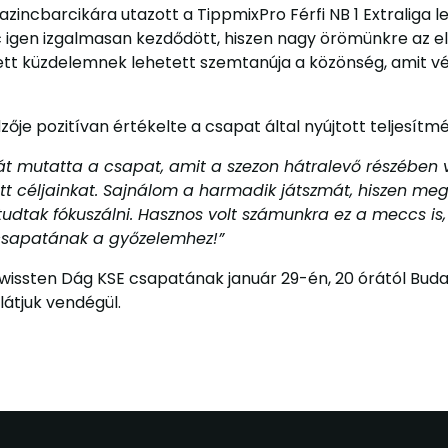
incbarcikára utazott a TippmixPro Férfi NB 1 Extraliga le
 igen izgalmasan kezdődött, hiszen nagy örömünkre az e
zett küzdelemnek lehetett szemtanúja a közönség, amit vé
ője pozitívan értékelte a csapat által nyújtott teljesítmé
t mutatta a csapat, amit a szezon hátralevő részében vár
ött céljainkat. Sajnálom a harmadik játszmát, hiszen meg
dtak fókuszálni. Hasznos volt számunkra ez a meccs is,
 csapatának a győzelemhez!”
wissten Dág KSE csapatának január 29-én, 20 órától Buda
átjuk vendégül.