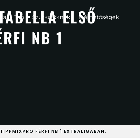
TABELLA ELSŐ
ria
Tao
Szurkolóknak
Elérhetőségek
RFI NB 1
TIPPMIXPRO FÉRFI NB 1 EXTRALIGÁBAN.