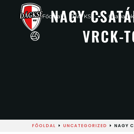
NAGY CSATÁ
Főoldal
DÁG KSE
Csapatok
VRCK-T
FŐOLDAL
UNCATEGORIZED
NAGY C