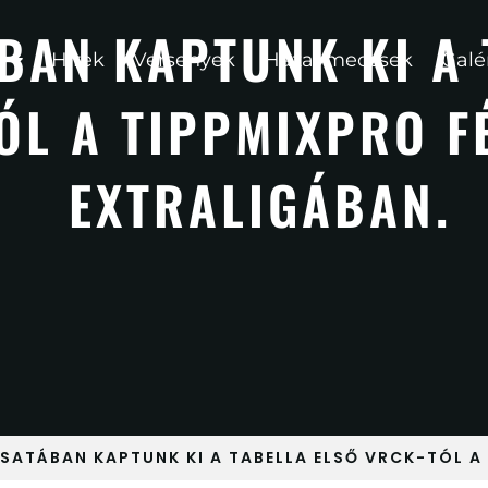
BAN KAPTUNK KI A 
Hírek
Versenyek
Hazai meccsek
Galé
ÓL A TIPPMIXPRO FÉ
EXTRALIGÁBAN.
SATÁBAN KAPTUNK KI A TABELLA ELSŐ VRCK-TÓL A 