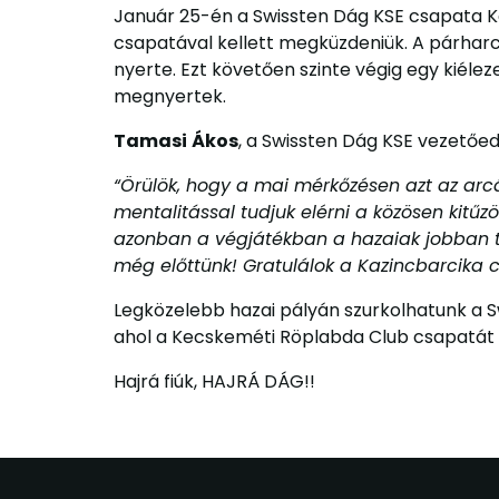
Január 25-én a Swissten Dág KSE csapata Kaz
csapatával kellett megküzdeniük. A párharc
nyerte. Ezt követően szinte végig egy kiéle
megnyertek.
Tamasi
Ákos
, a Swissten Dág KSE vezetőedz
“Örülök, hogy a mai mérkőzésen azt az arcá
mentalitással tudjuk elérni a közösen kitűz
azonban a végjátékban a hazaiak jobban tu
még előttünk! Gratulálok a Kazincbarcika
Legközelebb hazai pályán szurkolhatunk a S
ahol a Kecskeméti Röplabda Club csapatát l
Hajrá fiúk, HAJRÁ DÁG!!