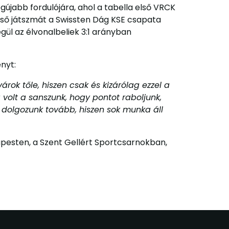
gújabb fordulójára, ahol a tabella első VRCK
lső játszmát a Swissten Dág KSE csapata
gül az élvonalbeliek 3:1 arányban
nyt:
ok tőle, hiszen csak és kizárólag ezzel a
 volt a sanszunk, hogy pontot raboljunk,
 dolgozunk tovább, hiszen sok munka áll
pesten, a Szent Gellért Sportcsarnokban,