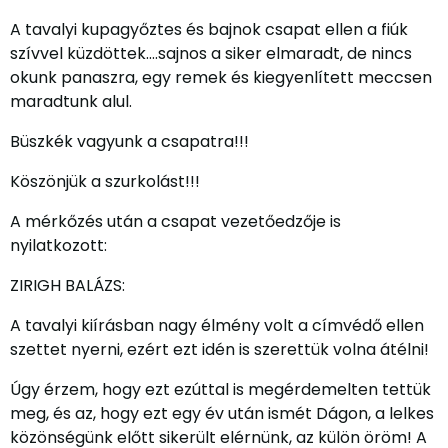
A tavalyi kupagyőztes és bajnok csapat ellen a fiúk
szívvel küzdöttek….sajnos a siker elmaradt, de nincs
okunk panaszra, egy remek és kiegyenlített meccsen
maradtunk alul.
Büszkék vagyunk a csapatra!!!
Köszönjük a szurkolást!!!
A mérkőzés után a csapat vezetőedzője is
nyilatkozott:
ZIRIGH BALÁZS:
A tavalyi kiírásban nagy élmény volt a címvédő ellen
szettet nyerni, ezért ezt idén is szerettük volna átélni!
Úgy érzem, hogy ezt ezúttal is megérdemelten tettük
meg, és az, hogy ezt egy év után ismét Dágon, a lelkes
közönségünk előtt sikerült elérnünk, az külön öröm! A