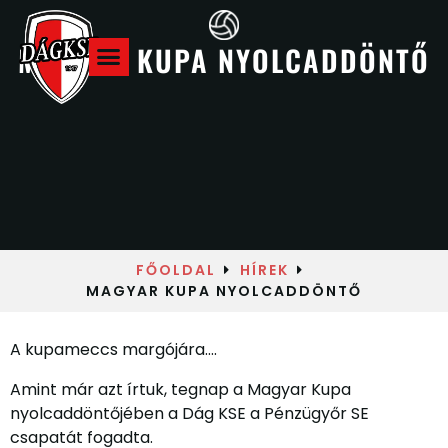
MAGYAR KUPA NYOLCADDÖNTŐ
Hazai meccsek
FŐOLDAL
HÍREK
MAGYAR KUPA NYOLCADDÖNTŐ
A kupameccs margójára….
Amint már azt írtuk, tegnap a Magyar Kupa
nyolcaddöntőjében a Dág KSE a Pénzügyőr SE
csapatát fogadta.