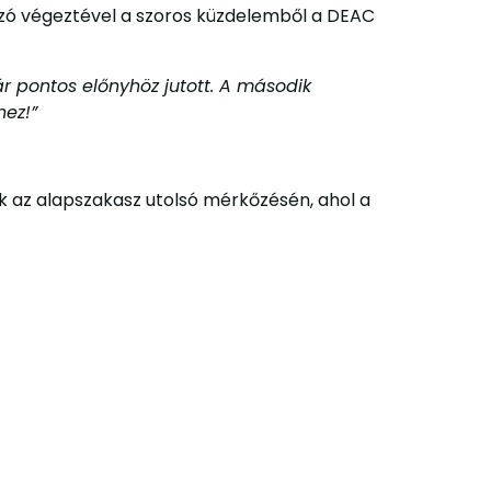
kozó végeztével a szoros küzdelemből a DEAC
ár pontos előnyhöz jutott. A második
hez!”
k az alapszakasz utolsó mérkőzésén, ahol a