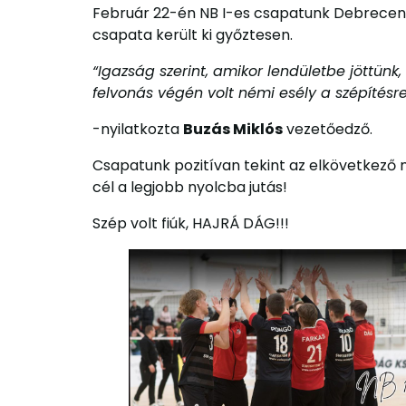
Február 22-én NB I-es csapatunk Debrecenbe
csapata került ki győztesen.
“Igazság szerint, amikor lendületbe jöttünk
felvonás végén volt némi esély a szépítésre
-nyilatkozta
Buzás Miklós
vezetőedző.
Csapatunk pozitívan tekint az elkövetkező 
cél a legjobb nyolcba jutás!
Szép volt fiúk, HAJRÁ DÁG!!!