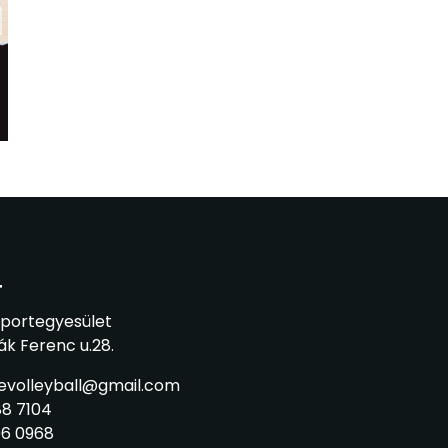
T
Sportegyesület
ák Ferenc u.28.
sevolleyball@gmail.com
88 7104
206 0968