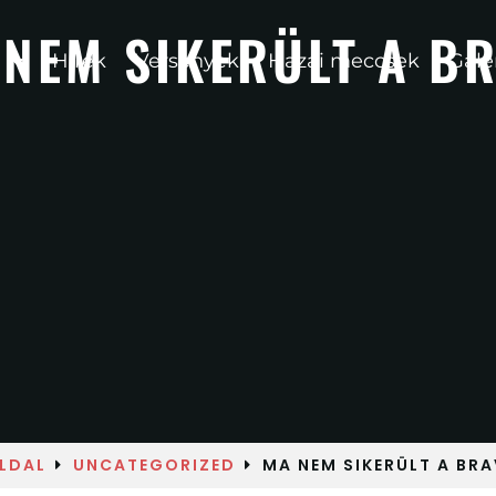
 NEM SIKERÜLT A B
Hírek
Versenyek
Hazai meccsek
Galé
LDAL
UNCATEGORIZED
MA NEM SIKERÜLT A BRA