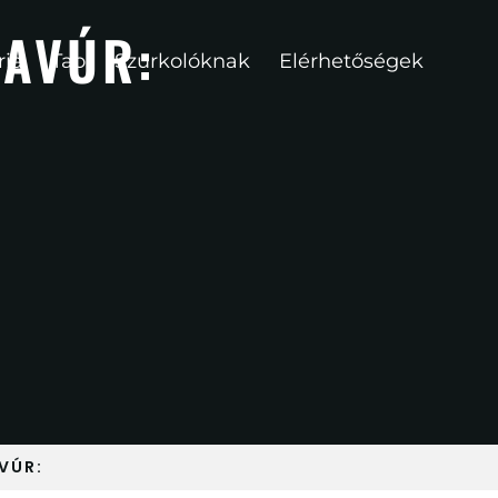
RAVÚR:
ria
Tao
Szurkolóknak
Elérhetőségek
VÚR: