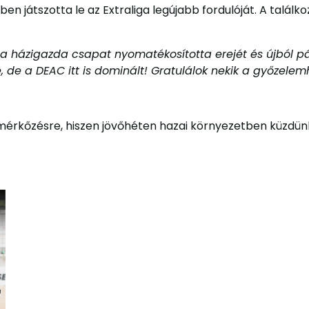
n játszotta le az Extraliga legújabb fordulóját. A talál
, a házigazda csapat nyomatékosította erejét és újból p
, de a DEAC itt is dominált! Gratulálok nekik a győzelem
mérkőzésre, hiszen jövőhéten hazai környezetben küzdün