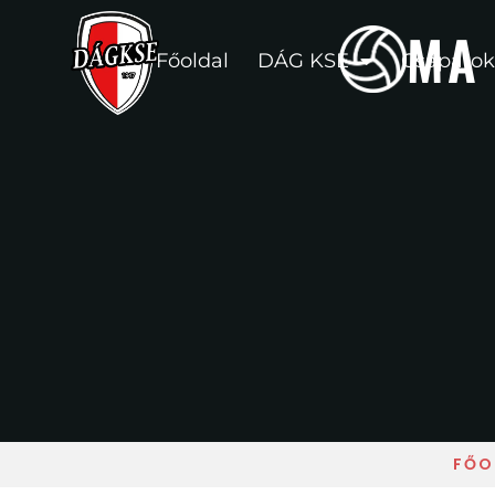
MA
Főoldal
DÁG KSE
Csapatok
FŐO