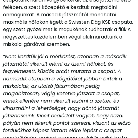
felében, a szett közepétő elkezdtük megtalálni
önmagunkat. A második játszmától mondhatni
maximális hőfokon égett a Swissten Dág KSE csapata,
egy szett győzelmet is magukénak tudhattak a fiúk.A
négyszettes küzdelemben végül alulmaradtunk a
miskolci gárdával szemben.
“
Nem kezdtük jól a mérkőzést, azonban a második
játszmától sikerült elérni az üzemi hőfokot, és
fegyelmezett, küzdős arcát mutatta a csapat. A
harmadik etapban a végjátékot jobban bírták a
miskolciak, az utolsó játszmában pedig
magabiztosan, végig vezetve játszott a csapat,
ennek ellenére nem sikerült lezárni a szettet, és
kihasználni a lehetőséget, hogy döntő játszmát
játszhassunk. Kicsit csalódott vagyok, hogy hazai
pályán nem sikerült pontot szerezni, viszont az előző
fordulókhoz képest láttam előre lépést a csapat
mentalitásán, aminek nagyon örülök.
“- nyilatkozta