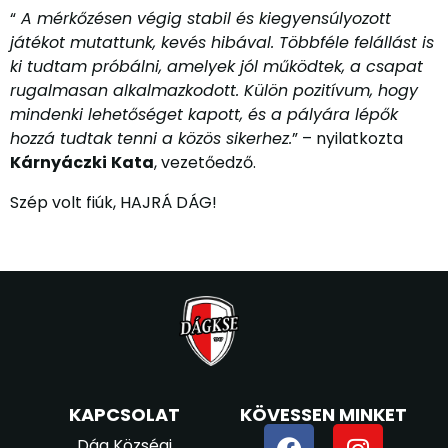
“
A mérkőzésen végig stabil és kiegyensúlyozott
játékot mutattunk, kevés hibával. Többféle felállást is
ki tudtam próbálni, amelyek jól működtek, a csapat
rugalmasan alkalmazkodott. Külön pozitívum, hogy
mindenki lehetőséget kapott, és a pályára lépők
hozzá tudtak tenni a közös sikerhez.
” – nyilatkozta
Kárnyáczki
Kata
, vezetőedző.
Szép volt fiúk, HAJRÁ DÁG!
KAPCSOLAT
KÖVESSEN MINKET
Dág Községi