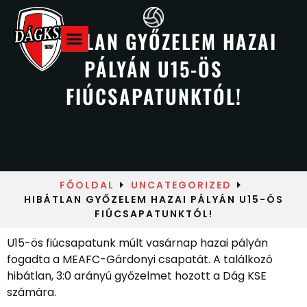
HIBÁTLAN GYŐZELEM HAZAI
PÁLYÁN U15-ÖS
Hazai meccsek
FIÚCSAPATUNKTÓL!
FŐOLDAL
UNCATEGORIZED
HIBÁTLAN GYŐZELEM HAZAI PÁLYÁN U15-ÖS
FIÚCSAPATUNKTÓL!
U15-ös fiúcsapatunk múlt vasárnap hazai pályán
fogadta a MEAFC-Gárdonyi csapatát. A találkozó
hibátlan, 3:0 arányú győzelmet hozott a Dág KSE
számára.