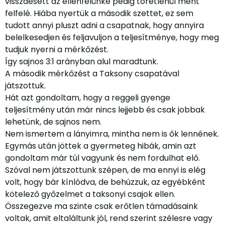
visszaesett az ellenfelünké pedig töretlenül ment
felfelé. Hiába nyertük a második szettet, ez sem
tudott annyi pluszt adni a csapatnak, hogy annyira
belelkesedjen és feljavuljon a teljesítménye, hogy meg
tudjuk nyerni a mérkőzést.
Így sajnos 3:1 arányban alul maradtunk.
A második mérkőzést a Taksony csapatával
játszottuk.
Hát azt gondoltam, hogy a reggeli gyenge
teljesítmény után már nincs lejjebb és csak jobbak
lehetünk, de sajnos nem.
Nem ismertem a lányimra, mintha nem is ők lennének.
Egymás után jöttek a gyermeteg hibák, amin azt
gondoltam már túl vagyunk és nem fordulhat elő.
Szóval nem játszottunk szépen, de ma ennyi is elég
volt, hogy bár kínlódva, de behúzzuk, az egyébként
kötelező győzelmet a taksonyi csajok ellen.
Összegezve ma szinte csak erőtlen támadásaink
voltak, amit eltaláltunk jól, rend szerint szélesre vagy