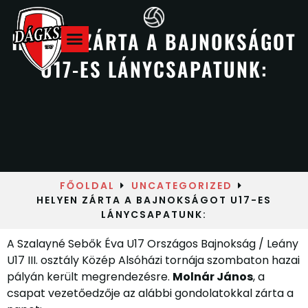
HELYEN ZÁRTA A BAJNOKSÁGOT
U17-ES LÁNYCSAPATUNK:
Hazai meccsek
FŐOLDAL
UNCATEGORIZED
HELYEN ZÁRTA A BAJNOKSÁGOT U17-ES
LÁNYCSAPATUNK:
A Szalayné Sebők Éva U17 Országos Bajnokság / Leány
U17 III. osztály Közép Alsóházi tornája szombaton hazai
pályán került megrendezésre.
Molnár János
, a
csapat vezetőedzője az alábbi gondolatokkal zárta a