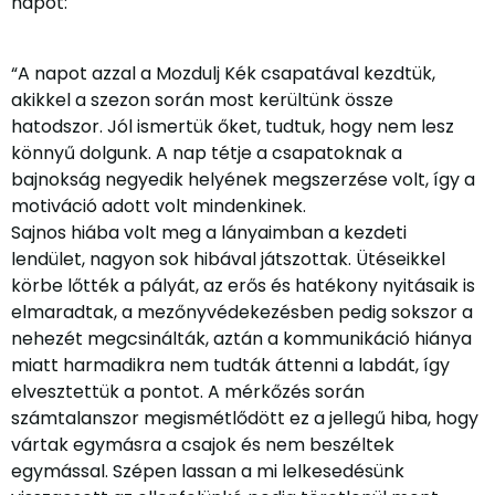
napot:
“A napot azzal a Mozdulj Kék csapatával kezdtük,
akikkel a szezon során most kerültünk össze
hatodszor. Jól ismertük őket, tudtuk, hogy nem lesz
könnyű dolgunk. A nap tétje a csapatoknak a
bajnokság negyedik helyének megszerzése volt, így a
motiváció adott volt mindenkinek.
Sajnos hiába volt meg a lányaimban a kezdeti
lendület, nagyon sok hibával játszottak. Ütéseikkel
körbe lőtték a pályát, az erős és hatékony nyitásaik is
elmaradtak, a mezőnyvédekezésben pedig sokszor a
nehezét megcsinálták, aztán a kommunikáció hiánya
miatt harmadikra nem tudták áttenni a labdát, így
elvesztettük a pontot. A mérkőzés során
számtalanszor megismétlődött ez a jellegű hiba, hogy
vártak egymásra a csajok és nem beszéltek
egymással. Szépen lassan a mi lelkesedésünk