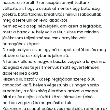
hosszúra sikerült. Ezen csupán annyit tudtunk
változtatni, hogy a csajok átmentek egy biztonsági
játékra, bátortalanul, kreativitás nélkül szabadultak
meg a térfelünkön lévő labdáktól.
Nem ez volt a top hétvégénk, ami azért a legfájóbb,
mert a bajnoki 4. hely volt a tét. Szinte ma minden
játékosom teljesítménye csak árnyéka volt
önmagához képest.
De sajnos ilyen is van egy női csapat életében és még
ebben a korosztályban is jellemző.
A fentiek ellenére nagyon büszke vagyok a lányaimra,
az egész éves teljesítményük miatt egyértelműen
dicséret illeti őket!
Hiszen a III. osztály Közép régiójában szereplő 30
csapatból az 5. helyen végeztünk! Ez nagyon szép
eredmény a női szakág életében, amivel a csapat
által az év elején kitűzött közös álmunkat (első
hatban végezni) is megvalósítottuk.
Köszönöm a csapat egész éves munkáját, remélem az