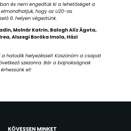
bban és nem engedtük ki a lehetőséget a
el elmondhatjuk, hogy az U20-as
kelő 6. helyen végeztünk
.
adin, Molnár Katrin, Balogh Alíz Ágota,
rea, Alszegi Boróka Imola, Házi
l a hatodik helyezéssel! Köszönöm a csapat
következő szezonra. Bár a bajnokságnak
érhessünk el!
KÖVESSEN MINKET