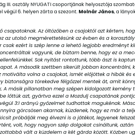
g III. osztály NYUGATI csoportjának helyosztója szombat
végül 6. helyen zárta a szezont.
Molnár János
, a lány
evő csapatoknak. Az öltözőben a csajoktól azt kértem, ho
 az utolsó megmérettetésünk az évben és a korosztályvá
r csak ezért is szép lenne a lehető legjobb eredményt 
ncentráltak vagyunk, de bíztam benne, hogy ez a meccsre 
ellenfelünkkel. Sok nyitást rontottunk, több ászt is kapt
pat. A második szettben sikerült jobban koncentrálni, k
z motiválta volna a csajokat, ismét előjöttek a hibák és 
 biztonságra törekedve félgőzzel mentek át, amit könny
k. A másik pillanatban meg szépen kidolgozott kemény 
rbe lőttük azt, gyártva ezzel a Mozdulj csapatának pontja
így végül 3:1 arányú győzelmet tudhattak magukénak. M
 annyira görcsösen akarnak, küzdenek, hogy ez már a tel
 kicsit próbálják meg élvezni is a játékot, legyenek fel
örtént, volt, hogy nagyon szép dolgokat csináltunk, aztá
ozottabbá vált a küzdelem a két gárda között. Közben u