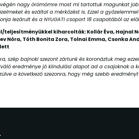
ek végén nagy örömömre most mi tartottuk magunkat jo
győzelmeket és ezáltal a mérkőzést is. Ezzel a győzelemm
nja lezárult és a NYUGATI csoport 18 csapatából az elő
l/teljesítményükkel kiharcolták: Kollár Éva, Hajnal N
ev Nóra, Tóth Bonita Zora, Tolnai Emma, Csonka And
dett
a, szép bajnoki szezont zártunk és koronáztuk meg ezze
iváló eredménye jó kiindulási alapot ad a csajoknak a 
észülve a következő szezonra, hogy még szebb eredményt 
T