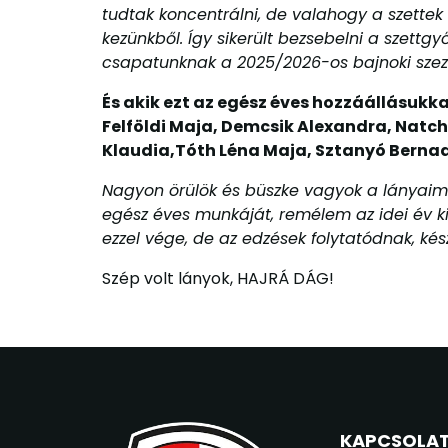
tudtak koncentrálni, de valahogy a szett
kezünkből. Így sikerült bezsebelni a szett
csapatunknak a 2025/2026-os bajnoki szezo
És akik ezt az egész éves hozzáállásukka
Felföldi Maja, Demcsik Alexandra, Natch
Klaudia,Tóth Léna Maja, Sztanyó Berna
Nagyon örülök és büszke vagyok a lányaimr
egész éves munkáját, remélem az idei év k
ezzel vége, de az edzések folytatódnak, k
Szép volt lányok, HAJRÁ DÁG!
KAPCSOLA