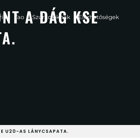
ONT A DÁG KSE
ria
Tao
Szurkolóknak
Elérhetőségek
A.
SE U20-AS LÁNYCSAPATA.