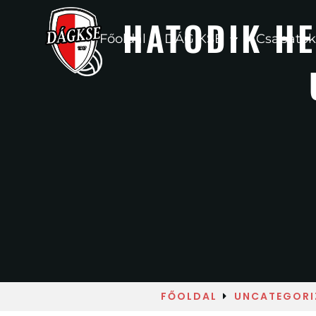
HATODIK HE
Főoldal
DÁG KSE
Csapatok
FŐOLDAL
UNCATEGORI