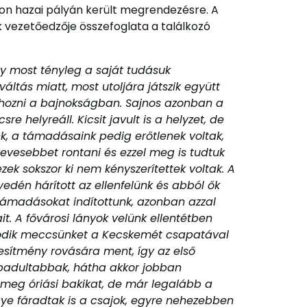
on hazai pályán került megrendezésre. A
ok vezetőedzője összefoglata a találkozó
gy most tényleg a saját tudásuk
ltás miatt, most utoljára játszik együtt
kihozni a bajnokságban. Sajnos azonban a
helyreáll. Kicsit javult is a helyzet, de
unk, a támadásaink pedig erőtlenek voltak,
evesebbet rontani és ezzel meg is tudtuk
ezek sokszor ki nem kényszerítettek voltak. A
edén hárított az ellenfelünk és abból ők
támadásokat indítottunk, azonban azzal
it. A fővárosi lányok velünk ellentétben
ásodik meccsünket a Kecskemét csapatával
jesítmény rovására ment, így az első
szabadultabbak, hátha akkor jobban
n meg óriási bakikat, de már legalább a
gye fáradtak is a csajok, egyre nehezebben