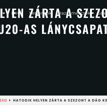
LYEN ZÁRTA A SZEZ
Hírek
Versenyek
Hazai meccsek
Galé
U20-AS LÁNYCSAPAT
ZED
HATODIK HELYEN ZÁRTA A SZEZONT A DÁG K