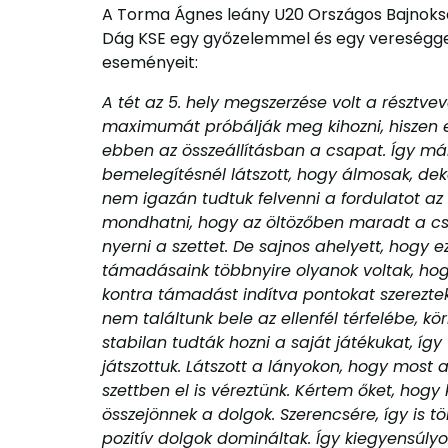
A Torma Ágnes leány U20 Országos Bajnoksá
Dág KSE egy győzelemmel és egy vereséggel 
eseményeit:
A tét az 5. hely megszerzése volt a résztv
maximumát próbálják meg kihozni, hiszen ez
ebben az összeállításban a csapat. Így má
bemelegítésnél látszott, hogy álmosak, deko
nem igazán tudtuk felvenni a fordulatot az 
mondhatni, hogy az öltözőben maradt a csa
nyerni a szettet. De sajnos ahelyett, hogy e
támadásaink többnyire olyanok voltak, hogy
kontra támadást indítva pontokat szerezte
nem találtunk bele az ellenfél térfelébe, kö
stabilan tudták hozni a saját játékukat, 
játszottuk. Látszott a lányokon, hogy most
szettben el is véreztünk. Kértem őket, hogy
összejönnek a dolgok. Szerencsére, így is t
pozitív dolgok domináltak. Így kiegyensúly