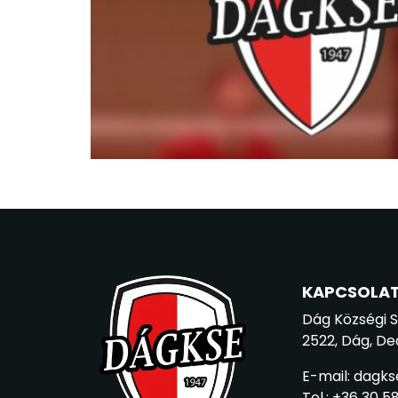
KAPCSOLA
Dág Községi 
2522, Dág, De
E-mail: dagk
Tel.: +36 30 5