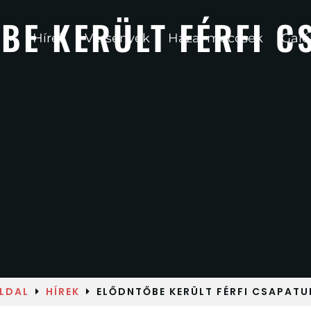
BE KERÜLT FÉRFI C
Hírek
Versenyek
Hazai meccsek
Galé
LDAL
HÍREK
ELŐDNTŐBE KERÜLT FÉRFI CSAPATUN