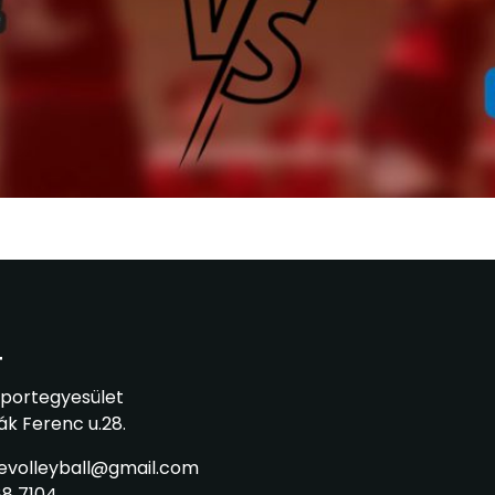
T
Sportegyesület
ák Ferenc u.28.
sevolleyball@gmail.com
88 7104