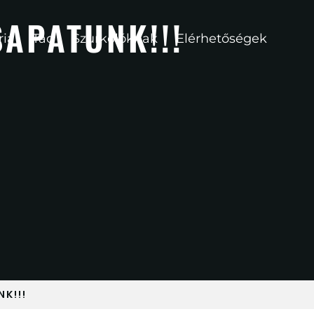
SAPATUNK!!!
ria
Tao
Szurkolóknak
Elérhetőségek
K!!!