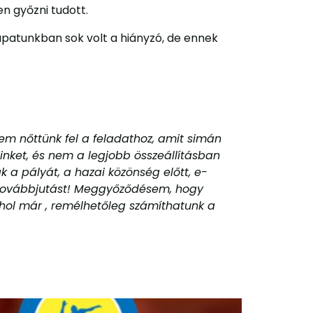
n győzni tudott.
patunkban sok volt a hiányzó, de ennek
em nőttünk fel a feladathoz, amit simán
inket, és nem a legjobb összeállításban
k a pályát, a hazai közönség előtt, e-
 a továbbjutást! Meggyőződésem, hogy
 ahol már , remélhetőleg számíthatunk a