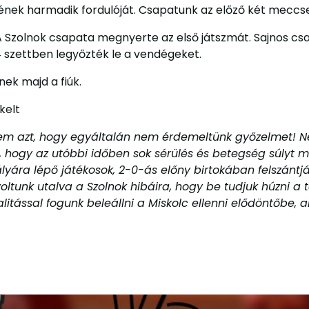
ének harmadik fordulóját. Csapatunk az előző két meccse
Szolnok csapata megnyerte az első játszmát. Sajnos csa
 4 szettben legyőzték le a vendégeket.
ek majd a fiúk.
kelt
rzem azt, hogy egyáltalán nem érdemeltünk győzelmet! N
, hogy az utóbbi időben sok sérülés és betegség súlyt m
ályára lépő játékosok, 2-0-ás előny birtokában felszántjá
á voltunk utalva a Szolnok hibáira, hogy be tudjuk húzni
litással fogunk beleállni a Miskolc ellenni elődöntőbe,