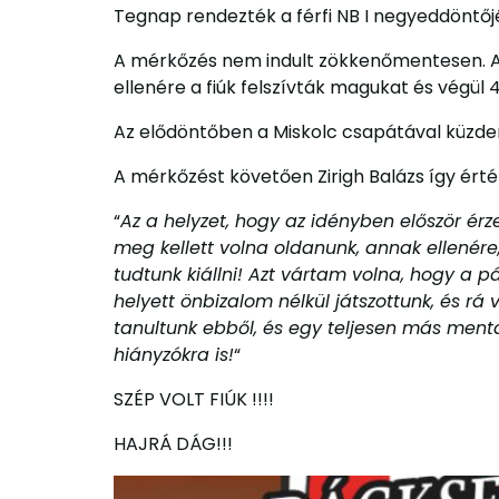
Tegnap rendezték a férfi NB I negyeddöntőj
A mérkőzés nem indult zökkenőmentesen. A 
ellenére a fiúk felszívták magukat és végül
Az elődöntőben a Miskolc csapátával küzden
A mérkőzést követően Zirigh Balázs így érté
“
Az a helyzet, hogy az idényben először é
meg kellett volna oldanunk, annak ellenére
tudtunk kiállni! Azt vártam volna, hogy a p
helyett önbizalom nélkül játszottunk, és r
tanultunk ebből, és egy teljesen más menta
hiányzókra is!
“
SZÉP VOLT FIÚK !!!!
HAJRÁ DÁG!!!