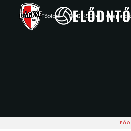
ELŐDNTŐ
Főoldal
DÁG KSE
Csapatok
FŐO