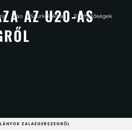
ZA AZ U20-AS
ria
Tao
Szurkolóknak
Elérhetőségek
GRŐL
 LÁNYOK ZALAEGERSZEGRŐL