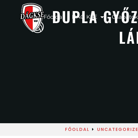
DUPLA GYŐZ
Főoldal
DÁG KSE
Csapatok
LÁ
FŐOLDAL
UNCATEGORIZ