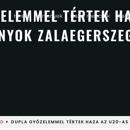
ELEMMEL TÉRTEK HA
Hírek
Versenyek
Hazai meccsek
Galé
NYOK ZALAEGERSZE
ED
DUPLA GYŐZELEMMEL TÉRTEK HAZA AZ U20-AS