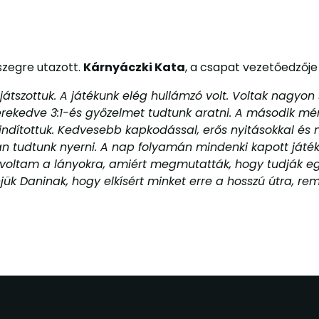
zegre utazott.
Kárnyáczki Kata
, a csapat vezetőedzője
 játszottuk. A játékunk elég hullámzó volt. Voltak nagyo
erekedve 3:1-és győzelmet tudtunk aratni. A második mé
indítottuk. Kedvesebb kapkodással, erős nyitásokkal és 
 tudtunk nyerni. A nap folyamán mindenki kapott játék
 voltam a lányokra, amiért megmutatták, hogy tudják 
önjük Daninak, hogy elkísért minket erre a hosszú útra, 