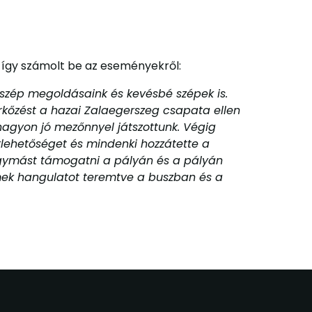
 így számolt be az eseményekről:
n szép megoldásaink és kevésbé szépek is.
rkőzést a hazai Zalaegerszeg csapata ellen
nagyon jó mezőnnyel játszottunk. Végig
lehetőséget és mindenki hozzátette a
egymást támogatni a pályán és a pályán
remek hangulatot teremtve a buszban és a