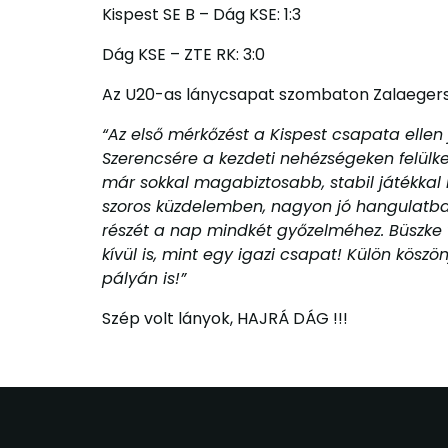
Kispest SE B – Dág KSE: 1:3
Dág KSE – ZTE RK: 3:0
Az U20-as lánycsapat szombaton Zalaegers
“Az első mérkőzést a Kispest csapata ellen
Szerencsére a kezdeti nehézségeken felülk
már sokkal magabiztosabb, stabil játékkal 
szoros küzdelemben, nagyon jó hangulatban
részét a nap mindkét győzelméhez. Büszke
kívül is, mint egy igazi csapat! Külön kösz
pályán is!”
Szép volt lányok, HAJRÁ DÁG !!!