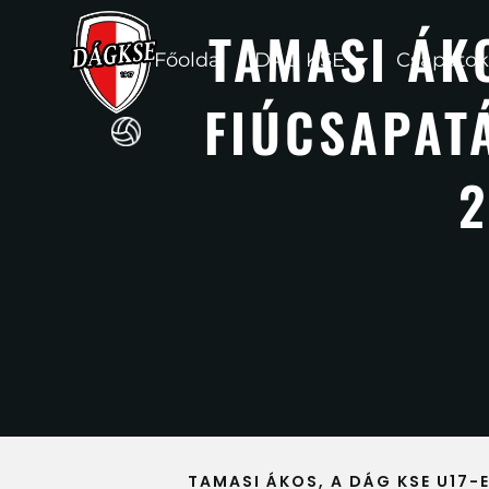
TAMASI ÁKO
Főoldal
DÁG KSE
Csapatok
FIÚCSAPAT
2
TAMASI ÁKOS, A DÁG KSE U17-