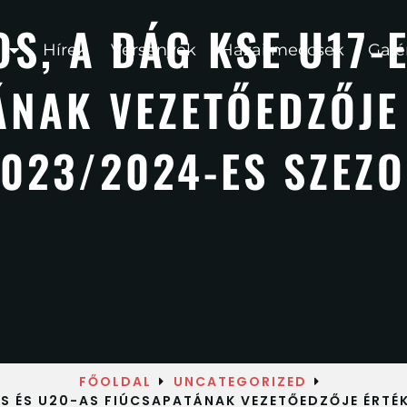
S, A DÁG KSE U17-
Hírek
Versenyek
Hazai meccsek
Galé
ÁNAK VEZETŐEDZŐJE 
023/2024-ES SZEZ
FŐOLDAL
UNCATEGORIZED
ES ÉS U20-AS FIÚCSAPATÁNAK VEZETŐEDZŐJE ÉRTÉ