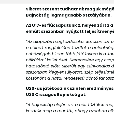
Sikeres szezont tudhatnak maguk mögött
Bajnokság legmagasabb osztályában.
Az U17-es fiúcsapatunk 2. helyen zárta a
elmúlt szezonban nyújtott teljesítményé
“
Az alapozás megkezdésekor közösen azt a 
a célnak megfelelően kezdtük a bajnokságot
nehézségek, hiszen több játékosom is a ko
nélkülözni kellet őket. Szerencsére egy csa
hatosdöntő előtt. Sikerült egy színvonalas 
szezonban kiegyensúlyozott, szép teljesítm
köszönöm a hazai rendezésű döntő fantaszt
U20-as játékosaink szintén eredményes
U20 Országos Bajnokságot:
“
A bajnokság elején azt a célt tűztük ki m
kezdtük meg a munkát, ahogy azonban elkezd