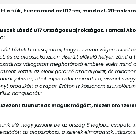
 a fiúk, hiszen mind az U17-es, mind az U20-as koro
 Buzek László U17 Országos Bajnokságot. Tamasi Ákos 
t:
célt tűztük ki a csapattal, hogy a szezon végén minél 
, és az alapszakaszban sikerült előkelő helyen zárni a 
rosztályos válogatott meghatározó embere, ezért mind a
patként vettük az elénk gördülő akadályokat, és mindenk
döntőt játszani, ahol sajnos alul maradtunk, viszont szé
ényt produkált a csapat. Ezúton is köszönöm szurkolóinkn
ikus hangulatát.
“
 szezont tudhatnak maguk mögött, hiszen bronzére
agunk elé, hogy jussunk be az ország 6 legjobb csapata 
ődött az alapszakasz, a sikerek elmaradtak. Játszottun