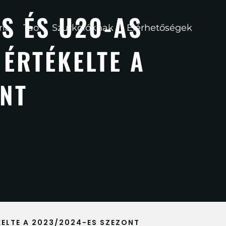
ES ÉS U20-AS
ria
Tao
Szurkolóknak
Elérhetőségek
ÉRTÉKELTE A
ONT
KELTE A 2023/2024-ES SZEZONT