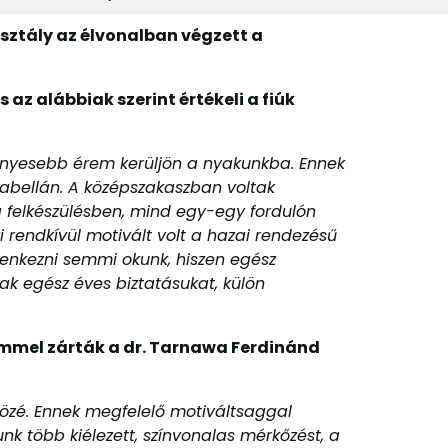
sztály az élvonalban végzett a
az alábbiak szerint értékeli a fiúk
fényesebb érem kerüljön a nyakunkba. Ennek
tabellán. A középszakaszban voltak
 felkészülésben, mind egy-egy fordulón
i rendkívül motivált volt a hazai rendezésű
gyenkezni semmi okunk, hiszen egész
ak egész éves biztatásukat, külön
mmel zárták a dr. Tarnawa Ferdinánd
közé. Ennek megfelelő motiváltsaggal
k több kiélezett, színvonalas mérkőzést, a