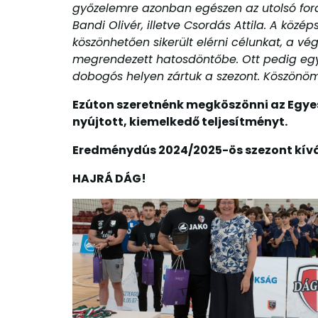
győzelemre azonban egészen az utolsó fordu
Bandi Olivér, illetve Csordás Attila. A köz
köszönhetően sikerült elérni célunkat, a v
megrendezett hatosdöntőbe. Ott pedig egy f
dobogós helyen zártuk a szezont. Köszönöm 
Ezúton szeretnénk megköszönni az Egyes
nyújtott, kiemelkedő teljesítményt.
Eredménydús 2024/2025-ös szezont kív
HAJRÁ DÁG!