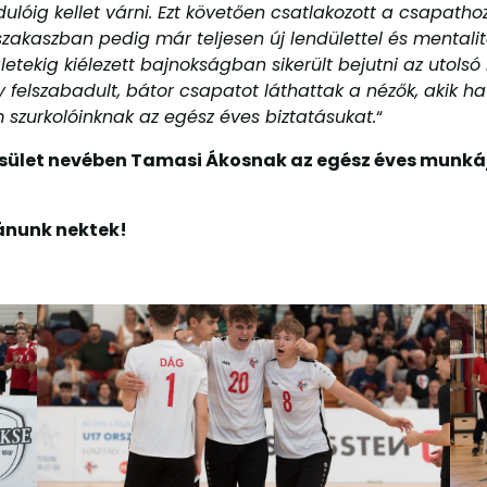
lóig kellet várni. Ezt követően csatlakozott a csapathoz
épszakaszban pedig már teljesen új lendülettel és mental
égletekig kiélezett bajnokságban sikerült bejutni az ut
elszabadult, bátor csapatot láthattak a nézők, akik ha
szurkolóinknak az egész éves biztatásukat.
“
ület nevében Tamasi Ákosnak az egész éves munkáját
ánunk nektek!