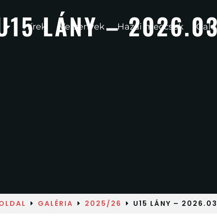
U15 LÁNY – 2026.03
Hírek
Versenyek
Hazai meccsek
Galé
OLDAL
GALÉRIA
2025/26
U15 LÁNY – 2026.03