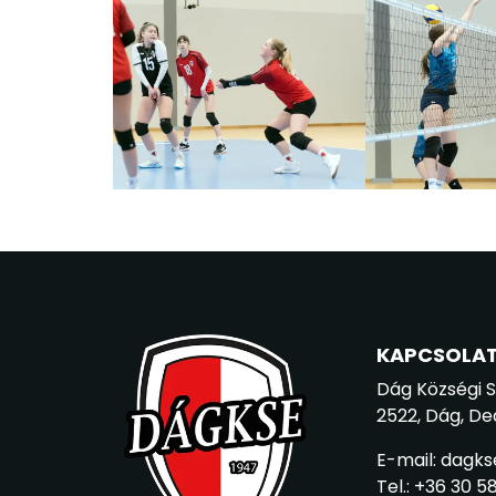
KAPCSOLA
Dág Községi 
2522, Dág, De
E-mail: dagk
Tel.: +36 30 5