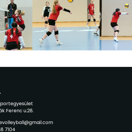
T
Sportegyesület
ák Ferenc u.28.
sevolleyball@gmail.com
88 7104