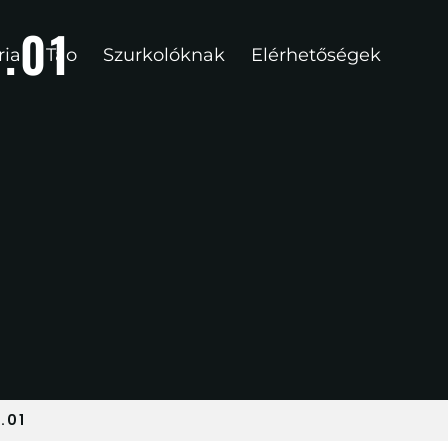
.01
ria
Tao
Szurkolóknak
Elérhetőségek
.01